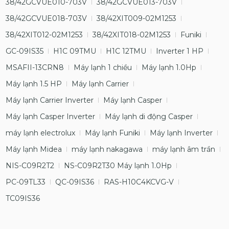
38/42GCVUE010-703V
38/42GCVUE013-703V
38/42GCVUE018-703V
38/42XIT009-02M1253
38/42XIT012-02M1253
38/42XIT018-02M1253
Funiki
GC-09IS35
H1C 09TMU
H1C 12TMU
Inverter 1 HP
MSAFII-13CRN8
Máy lạnh 1 chiều
Máy lạnh 1.0Hp
Máy lạnh 1.5 HP
Máy lạnh Carrier
Máy lạnh Carrier Inverter
Máy lạnh Casper
Máy lạnh Casper Inverter
Máy lạnh di động Casper
máy lạnh electrolux
Máy lạnh Funiki
Máy lạnh Inverter
Máy lạnh Midea
máy lạnh nakagawa
máy lạnh âm trần
NIS-C09R2T2
NS-C09R2T30 Máy lạnh 1.0Hp
PC-09TL33
QC-09IS36
RAS-H10C4KCVG-V
TC09IS36