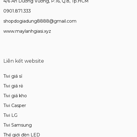
4/6 An Dương Vương, P.16, Q.8, Tp.HCM
0901.871.333
shopdogiadung8888@gmail.com
www.maylanhgiasi.xyz
Liên kết website
Tivi giá sỉ
Tivi giá rẻ
Tivi giá kho
Tivi Casper
Tivi LG
Tivi Samsung
Thế giới đèn LED